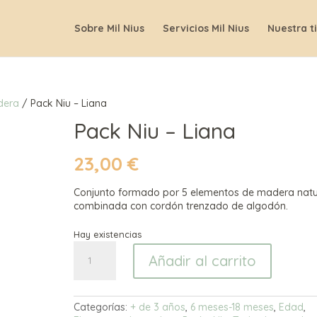
Sobre Mil Nius
Servicios Mil Nius
Nuestra t
dera
/ Pack Niu – Liana
Pack Niu – Liana
23,00
€
Conjunto formado por 5 elementos de madera natu
combinada con cordón trenzado de algodón.
Hay existencias
Pack
Añadir al carrito
Niu
-
Liana
cantidad
Categorías:
+ de 3 años
,
6 meses-18 meses
,
Edad
,