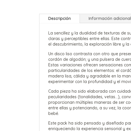
Descripción
Información adiciona
La sencillez y la dualidad de texturas de s
claras y perceptibles entre ellas. Este con
el descubrimiento, la exploración libre y l
Un disco liso contrasta con otro que pres
cordón de algodón; y una pulsera de cue
Estas variaciones ofrecen sensaciones co
particularidades de los elementos: el cord
madera lisa, cálida y agradable en la mano
experimentar con la profundidad y el mov
Cada pieza ha sido elaborada con cuidado
peculiaridades (tonalidades, vetas…), conv
proporcionan múltiples maneras de ser co
entre ellas y potenciando, a su vez, la coo
bebé.
Este pack ha sido pensado y diseñado par
enriqueciendo la experiencia sensorial y e