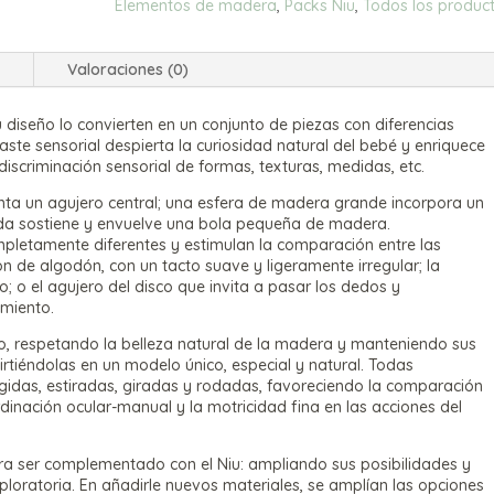
Elementos de madera
,
Packs Niu
,
Todos los produc
l
Valoraciones (0)
u diseño lo convierten en un conjunto de piezas con diferencias
traste sensorial despierta la curiosidad natural del bebé y enriquece
a discriminación sensorial de formas, texturas, medidas, etc.
enta un agujero central; una esfera de madera grande incorpora un
rda sostiene y envuelve una bola pequeña de madera.
mpletamente diferentes y estimulan la comparación entre las
ón de algodón, con un tacto suave y ligeramente irregular; la
; o el agujero del disco que invita a pasar los dedos y
imiento.
, respetando la belleza natural de la madera y manteniendo sus
irtiéndolas en un modelo único, especial y natural. Todas
gidas, estiradas, giradas y rodadas, favoreciendo la comparación
rdinación ocular-manual y la motricidad fina en las acciones del
a ser complementado con el Niu: ampliando sus posibilidades y
xploratoria. En añadirle nuevos materiales, se amplían las opciones