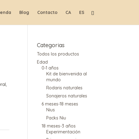
ienda
Blog
Contacto
CA
ES
Categorias
Todos los productos
Edad
0-1 años
Kit de bienvenida al
mundo
ral,
Rodaris naturales
Sonajeros naturales
6 meses-18 meses
Nius
Packs Niu
18 meses-3 años
Experimentación