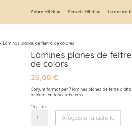
Sobre Mil Nius
Serveis Mil Nius
La nostra b
/ Láminas planas de fieltro de colores
Làmines planes de feltre
de colors
25,00
€
Conjunt format per 7 làmines planes de feltre d’alta
qualitat, en tonalitats terra.
En estoc
quantitat
Afegeix a la cistella
de
Láminas
planas