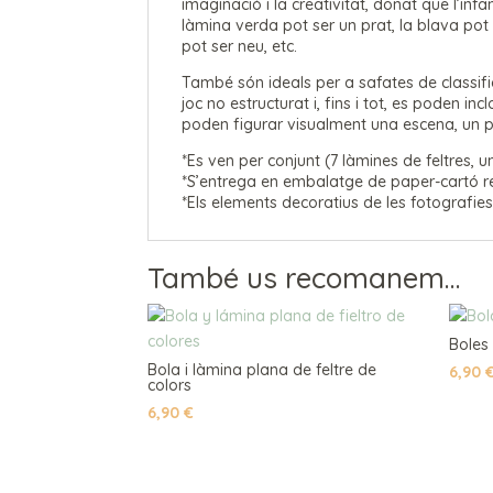
imaginació i la creativitat, donat que l’infan
làmina verda pot ser un prat, la blava pot 
pot ser neu, etc.
També són ideals per a safates de classific
joc no estructurat i, fins i tot, es poden i
poden figurar visualment una escena, un p
*Es ven per conjunt (7 làmines de feltres, 
*S’entrega en embalatge de paper-cartó re
*Els elements decoratius de les fotografies
També us recomanem…
Boles 
Bola i làmina plana de feltre de
6,90
colors
6,90
€