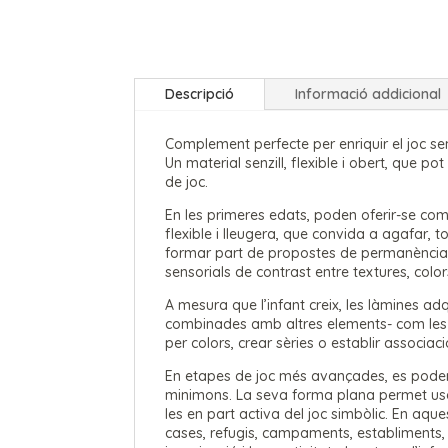
Descripció
Informació addicional
Complement perfecte per enriquir el joc senso
Un material senzill, flexible i obert, que p
de joc.
En les primeres edats, poden oferir-se com
flexible i lleugera, que convida a agafar, 
formar part de propostes de permanència d
sensorials de contrast entre textures, color
A mesura que l’infant creix, les làmines ad
combinades amb altres elements- com les bo
per colors, crear sèries o establir associac
En etapes de joc més avançades, es poden u
minimons. La seva forma plana permet usar
les en part activa del joc simbòlic. En aque
cases, refugis, campaments, establiments, e