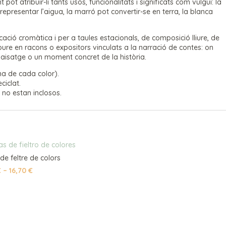
t pot atribuir-li tants usos, funcionalitats i significats com vulgui: la
representar l’aigua, la marró pot convertir-se en terra, la blanca
ació cromàtica i per a taules estacionals, de composició lliure, de
ncloure en racons o expositors vinculats a la narració de contes: on
aisatge o un moment concret de la història.
una de cada color).
ciclat.
 no estan inclosos.
de feltre de colors
Interval
€
–
16,70
€
de
preus:
6,90 €
a