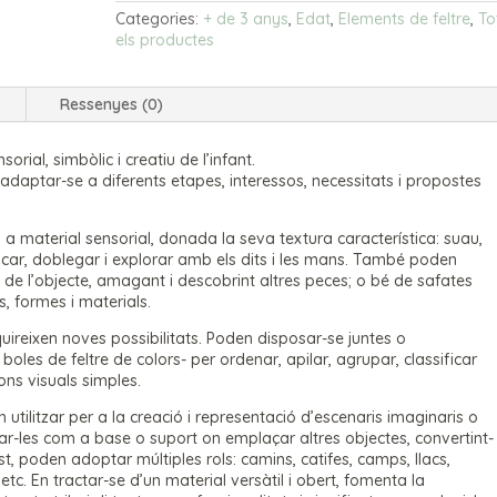
de
Categories:
+ de 3 anys
,
Edat
,
Elements de feltre
,
To
fieltro
els productes
de
colores
Ressenyes (0)
rial, simbòlic i creatiu de l’infant.
ot adaptar-se a diferents etapes, interessos, necessitats i propostes
 a material sensorial, donada la seva textura característica: suau,
tocar, doblegar i explorar amb els dits i les mans. També poden
e l’objecte, amagant i descobrint altres peces; o bé de safates
s, formes i materials.
quireixen noves possibilitats. Poden disposar-se juntes o
les de feltre de colors- per ordenar, apilar, agrupar, classificar
ions visuals simples.
tilitzar per a la creació i representació d’escenaris imaginaris o
-les com a base o suport on emplaçar altres objectes, convertint-
st, poden adoptar múltiples rols: camins, catifes, camps, llacs,
tc. En tractar-se d’un material versàtil i obert, fomenta la