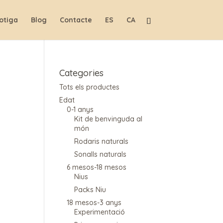
otiga
Blog
Contacte
ES
CA
Categories
Tots els productes
Edat
0-1 anys
Kit de benvinguda al
món
Rodaris naturals
Sonalls naturals
6 mesos-18 mesos
Nius
Packs Niu
18 mesos-3 anys
Experimentació